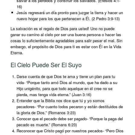
salvar a los perdidos y construir los salvados. (Efesios 4:1-
16)
Jesús regresará un día pronto para juzgar la tierra y hacer un
nuevo hogar para los que pertenecen a Él. (2 Pedro 3:9-13)
La salvación es el regalo de Dios para usted! Uno no puede
ganar su camino al cielo por ser una buena persona o hacer las
cosas lo suficientemente agradables para salir pesar el mal. Sin
embargo, el propósito de Dios para ti es estar con Él en la Vida
Eterna.
El Cielo Puede Ser El Suyo
Darse cuenta de que Dios te ama y tiene un plan para tu
vida- “Porque tanto amó Dios al mundo, que ha dado a su
Hijo unigénito, para que todo aquelque en él cree no se
pierda, mas tenga vida eterna.” (Juan 3:16)
Entender que la Biblia nos dice que tú y yo somos
pecadores- “Por cuanto todos pecaron y están destituidos de
la gloria de Dios.” (Romanos 3:23)
Conocer que el pecado debe ser pagado- “Porque la paga del
pecado es muerte.” (Romans 6:23)
Reconocer que Cristo pagó por nuestros pecados- “Pero Dios