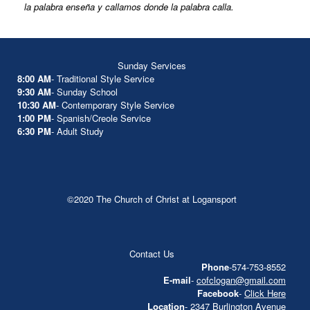
la palabra enseña y callamos donde la palabra calla.
Sunday Services
8:00 AM
- Traditional Style Service
9:30 AM
- Sunday School
10:30 AM
- Contemporary Style Service
1:00 PM
- Spanish/Creole Service
6:30 PM
- Adult Study
©2020 The Church of Christ at Logansport
Contact Us
Phone
-574-753-8552
E-mail
-
cofclogan@gmail.com
Facebook
-
Click Here
Location
- 2347 Burlington Avenue